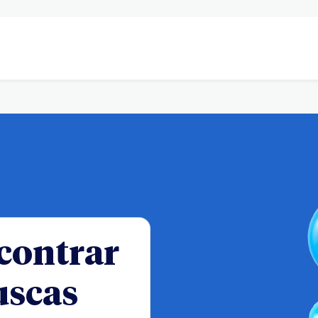
contrar
uscas