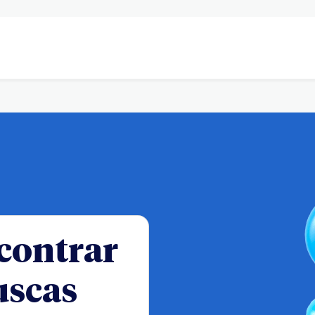
contrar
uscas